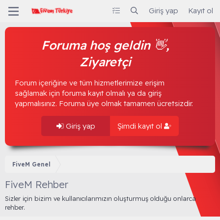
Giriş yap
Kayıt ol
Foruma hoş geldin 👋,
Ziyaretçi
Forum içeriğine ve tüm hizmetlerimize erişim
sağlamak için foruma kayıt olmalı ya da giriş
yapmalısınız. Foruma üye olmak tamamen ücretsizdir.
Giriş yap
Şimdi kayıt ol
FiveM Genel
FiveM Rehber
Sizler için bizim ve kullanıcılarımızın oluşturmuş olduğu onlarca
rehber.