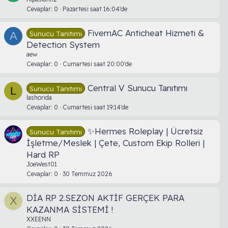
Cevaplar
0
Pazartesi saat 16:04'de
FivemAC Anticheat Hizmeti &
Sunucu Tanıtımı
A
Detection System
aew
Cevaplar
0
Cumartesi saat 20:00'de
Central V Sunucu Tanıtımı
Sunucu Tanıtımı
L
lashorida
Cevaplar
0
Cumartesi saat 19:14'de
✨Hermes Roleplay | Ücretsiz
Sunucu Tanıtımı
İşletme/Meslek | Çete, Custom Ekip Rolleri |
Hard RP
JoeWest01
Cevaplar
0
30 Temmuz 2026
DİA RP 2.SEZON AKTİF GERÇEK PARA
X
KAZANMA SİSTEMİ !
XXEENN