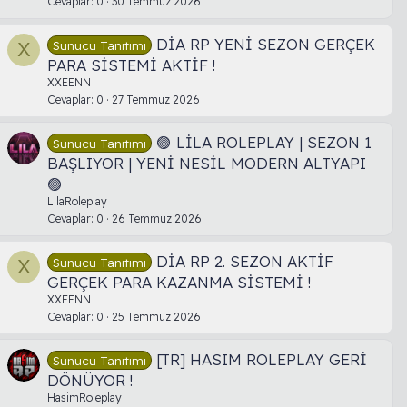
Cevaplar
0
30 Temmuz 2026
DİA RP YENİ SEZON GERÇEK
Sunucu Tanıtımı
X
PARA SİSTEMİ AKTİF !
XXEENN
Cevaplar
0
27 Temmuz 2026
🟣 LİLA ROLEPLAY | SEZON 1
Sunucu Tanıtımı
BAŞLIYOR | YENİ NESİL MODERN ALTYAPI
🟣
LilaRoleplay
Cevaplar
0
26 Temmuz 2026
DİA RP 2. SEZON AKTİF
Sunucu Tanıtımı
X
GERÇEK PARA KAZANMA SİSTEMİ !
XXEENN
Cevaplar
0
25 Temmuz 2026
[TR] HASIM ROLEPLAY GERİ
Sunucu Tanıtımı
DÖNÜYOR !
HasimRoleplay