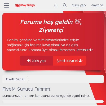
Giriş yap
Kayıt ol
Foruma hoş geldin 👋,
Ziyaretçi
Forum içeriğine ve tüm hizmetlerimize erişim
sağlamak için foruma kayıt olmalı ya da giriş
yapmalısınız. Foruma üye olmak tamamen ücretsizdir.
Giriş yap
Şimdi kayıt ol
FiveM Genel
FiveM Sunucu Tanıtım
Sunucunuzun tanıtım konusunu bu kategoride açabilirsiniz.