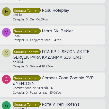
Rosu Roleplay
Sunucu Tanıtımı
E
Emillio
Cevaplar
0
Dün 06:39 da
Morp Sizi Bekler
Sunucu Tanıtımı
M
morp
Cevaplar
0
Çarşamba saat 15:41'de
DİA RP 2. SEZON AKTİF
Sunucu Tanıtımı
X
GERÇEK PARA KAZANMA SİSTEMİ !
XXEENN
Cevaplar
0
Salı saat 10:27'de
Combat Zone Zombie PVP
Sunucu Tanıtımı
C
#YENİDEN
Combat Zone PVP #YENİDEN
Cevaplar
0
Pazartesi saat 23:06'de
Rota V Yeni Rotanız
Sunucu Tanıtımı
A
Alpaslann2