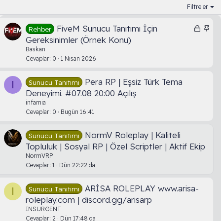
Filtreler
K
S
FiveM Sunucu Tanıtımı İçin
Rehber
i
a
Gereksinimler (Örnek Konu)
l
b
Baskan
i
i
Cevaplar
0
1 Nisan 2026
t
t
l
Pera RP | Eşsiz Türk Tema
Sunucu Tanıtımı
I
i
Deneyimi. #07.08 20:00 Açılış
infamia
Cevaplar
0
Bugün 16:41
NormV Roleplay | Kaliteli
Sunucu Tanıtımı
Topluluk | Sosyal RP | Özel Scriptler | Aktif Ekip
NormVRP
Cevaplar
1
Dün 22:22 da
ARİSA ROLEPLAY www.arisa-
Sunucu Tanıtımı
I
roleplay.com | discord.gg/arisarp
INSURGENT
Cevaplar
2
Dün 17:48 da