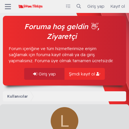
Giriş yap
Kayıt ol
Foruma hoş geldin 👋,
Ziyaretçi
Forum içeriğine ve tüm hizmetlerimize erişim
sağlamak için foruma kayıt olmalı ya da giriş
yapmalısınız. Foruma üye olmak tamamen ücretsizdir.
Giriş yap
Şimdi kayıt ol
Kullanıcılar
L