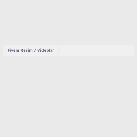
Fivem Resim / Videolar
Foruma hoş geldin 👋,
Ziyaretçi
Forum içeriğine ve tüm hizmetlerimize erişim
sağlamak için foruma kayıt olmalı ya da giriş
yapmalısınız. Foruma üye olmak tamamen ücretsizdir.
Giriş yap
Şimdi kayıt ol