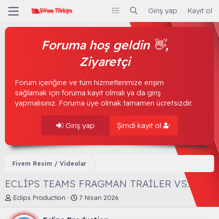
Giriş yap
Kayıt ol
Foruma hoş geldin 👋,
Ziyaretçi
Forum içeriğine ve tüm hizmetlerimize erişim
sağlamak için foruma kayıt olmalı ya da giriş
yapmalısınız. Foruma üye olmak tamamen ücretsizdir.
Giriş yap
Şimdi kayıt ol
Fivem Resim / Videolar
ECLİPS TEAMS FRAGMAN TRAİLER VS.
K
B
Eclips Production
7 Nisan 2026
o
a
n
ş