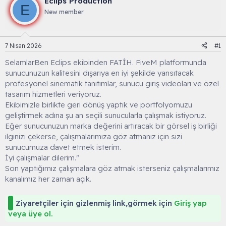
Eclips Production
u
l
E
New member
y
a
u
n
B
g
a
ı
7 Nisan 2026
#1
ş
ç
l
t
SelamlarBen Eclips ekibinden FATİH. FiveM platformunda
a
a
sunucunuzun kalitesini dışarıya en iyi şekilde yansıtacak
t
r
profesyonel sinematik tanıtımlar, sunucu giriş videoları ve özel
a
i
tasarım hizmetleri veriyoruz.
n
h
Ekibimizle birlikte geri dönüş yaptık ve portfolyomuzu
i
geliştirmek adına şu an seçili sunucularla çalışmak istiyoruz.
Eğer sunucunuzun marka değerini artıracak bir görsel iş birliği
ilginizi çekerse, çalışmalarımıza göz atmanız için sizi
sunucumuza davet etmek isterim.
İyi çalışmalar dilerim."
Son yaptığımız çalışmalara göz atmak isterseniz çalışmalarımız
kanalımız her zaman açık.
Ziyaretçiler için gizlenmiş link,görmek için
Giriş yap
veya üye ol.