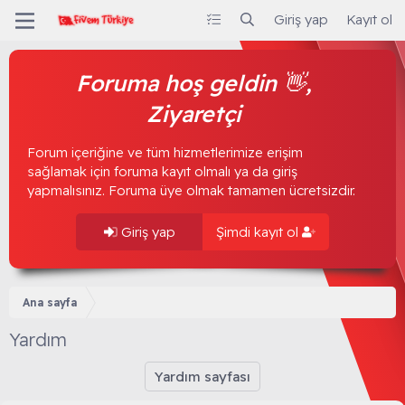
Giriş yap
Kayıt ol
Foruma hoş geldin 👋,
Ziyaretçi
Forum içeriğine ve tüm hizmetlerimize erişim
sağlamak için foruma kayıt olmalı ya da giriş
yapmalısınız. Foruma üye olmak tamamen ücretsizdir.
Giriş yap
Şimdi kayıt ol
Ana sayfa
Yardım
Yardım sayfası