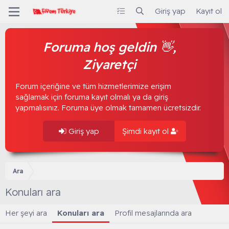
Giriş yap
Kayıt ol
Foruma hoş geldin 👋,
Ziyaretçi
Forum içeriğine ve tüm hizmetlerimize erişim
sağlamak için foruma kayıt olmalı ya da giriş
yapmalısınız. Foruma üye olmak tamamen ücretsizdir.
Giriş yap
Şimdi kayıt ol
Ara
Konuları ara
Her şeyi ara
Konuları ara
Profil mesajlarında ara