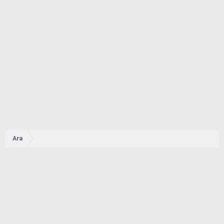
Ara
Foruma hoş geldin 👋,
Ziyaretçi
Forum içeriğine ve tüm hizmetlerimize erişim